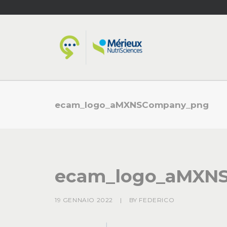
ecam_logo_aMXNSCompany_png
ecam_logo_aMXN
19 GENNAIO 2022
|
BY
FEDERICO