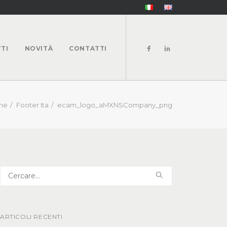
TI
NOVITÀ
CONTATTI
me
Footer Ita
ecam_logo_aMXNSCompany_png
ARTICOLI RECENTI