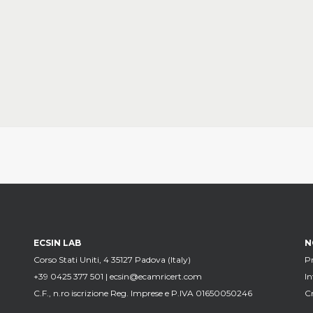
ECSIN LAB
N
Corso Stati Uniti, 4 35127 Padova (Italy)
Pr
+39 0425 377 501 |
ecsin@ecamricert.com
I
C.F., n.ro iscrizione Reg. Imprese e P.IVA 01650050246
Cr