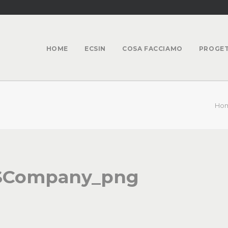
HOME
ECSIN
COSA FACCIAMO
PROGET
Ho
SCompany_png