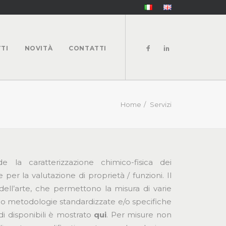
TI
NOVITÀ
CONTATTI
Home
Servizi
de la caratterizzazione chimico-fisica dei
 per la valutazione di proprietà / funzioni. Il
dell’arte, che permettono la misura di varie
ando metodologie standardizzate e/o specifiche
i disponibili è mostrato
qui
. Per misure non