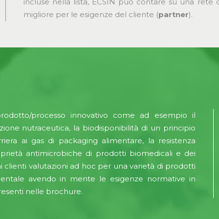
incluse nella lista, ECSIN può contare su una rete d
migliore per le esigenze del cliente (
partner
).
l prodotto/processo innovativo come ad esempio il
ione nutraceutica, la biodisponibilità di un principio
rriera ai gas di packaging alimentare, la resistenza
prietà antimicrobiche di prodotti biomedicali e dei
 clienti valutazioni ad hoc per una varietà di prodotti
imentale avendo in mente le esigenze normative in
resenti nelle brochure.