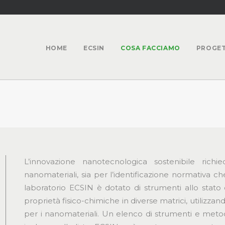
HOME
ECSIN
COSA FACCIAMO
PROGET
L’innovazione nanotecnologica sostenibile richie
nanomateriali, sia per l’identificazione normativa che
laboratorio ECSIN è dotato di strumenti allo stato 
proprietà fisico-chimiche in diverse matrici, utilizz
per i nanomateriali. Un elenco di strumenti e metod