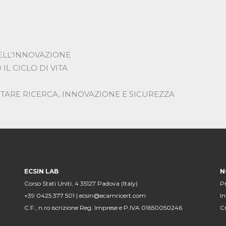
DELL’INNOVAZIONE
L CICLO DI VITA
TARE RICERCA, INNOVAZIONE E SICUREZZA
ECSIN LAB
N
Corso Stati Uniti, 4 35127 Padova (Italy)
Pr
+39 0425 377 501 |
ecsin@ecamricert.com
I
C.F., n.ro iscrizione Reg. Imprese e P.IVA 01650050246
Cr