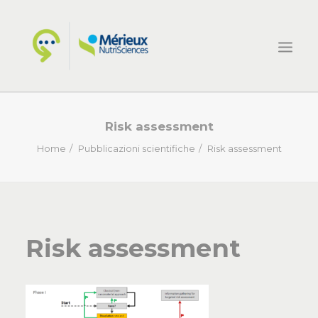
HOME
Risk assessment
ECSIN
Home
Pubblicazioni scientifiche
Risk assessment
COSA FACCIAMO
PROGETTI
NOVITÀ
Risk assessment
CONTATTI