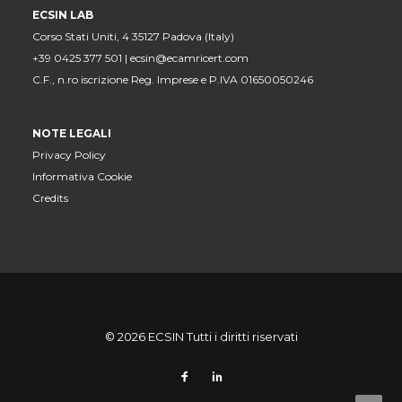
ECSIN LAB
Corso Stati Uniti, 4 35127 Padova (Italy)
+39 0425 377 501 |
ecsin@ecamricert.com
C.F., n.ro iscrizione Reg. Imprese e P.IVA 01650050246
NOTE LEGALI
Privacy Policy
Informativa Cookie
Credits
© 2026 ECSIN Tutti i diritti riservati