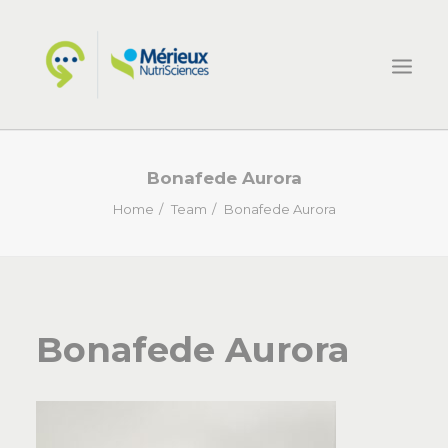
HOME
Bonafede Aurora
ECSIN
Home
Team
Bonafede Aurora
COSA FACCIAMO
PROGETTI
NOVITÀ
Bonafede Aurora
CONTATTI