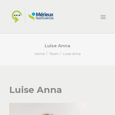
HOME
Luise Anna
ECSIN
Home
Team
Luise Anna
COSA FACCIAMO
PROGETTI
NOVITÀ
Luise Anna
CONTATTI