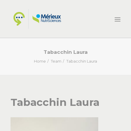
HOME
Tabacchin Laura
ECSIN
Home
Team
Tabacchin Laura
COSA FACCIAMO
PROGETTI
NOVITÀ
Tabacchin Laura
CONTATTI